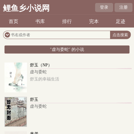
鲤鱼乡小说网
登录
注册
首页
书库
排行
完本
足迹
"虚与委蛇" 的小说
舒玉（NP）
虚与委蛇
舒玉的幸福生活
舒玉
虚与委蛇
来弟