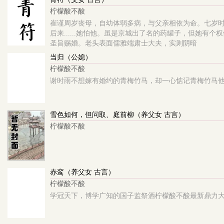
柠檬酸不酸
崔谨周岁丧母，自幼体弱多病，与父亲相依为命。七岁
后来......她怕他。虽是京城出了名的药罐子，但她有
圣旨赐婚。老头表面儒雅端肃士大夫，实则阴暗
当归（公媳）
柠檬酸不酸
谢时雨不想嫁有婚约的青梅竹马，却一心惦记青梅竹马
雪色如何，但问取、庭前柳（养父女 古言）
柠檬酸不酸
赤鸾（养父女 古言）
柠檬酸不酸
学冠天下，博学广知的国子监祭酒柠檬酸不酸最新鼎力大作