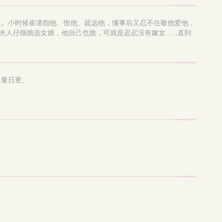
血。小时候崔谨怨他、恨他、疏远他，懂事后又忍不住敬他爱他，
人仔细挑选女婿，他自己也挑，可就是迟迟没有嫁女......直到
尽量日更。