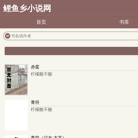
鲤鱼乡小说网
首页
书库
赤鸾
柠檬酸不酸
青符
柠檬酸不酸
青符（父女 古言）