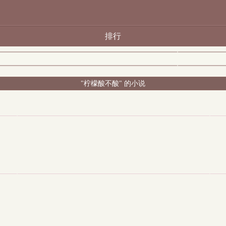
排行
"柠檬酸不酸" 的小说