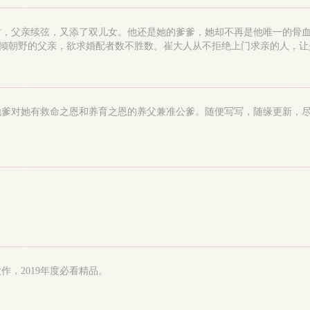
时，父亲续弦，又添了双儿女。他还是她的爹爹，她却不再是他唯一的骨
个权倾朝野的父亲，欲求婚配者数不胜数。崔大人从不拒绝上门求亲的人，让夫
他爹对她有救命之恩和养育之恩的养父兼准公爹。随便写写，随缘更新，
，2019年度必看精品。