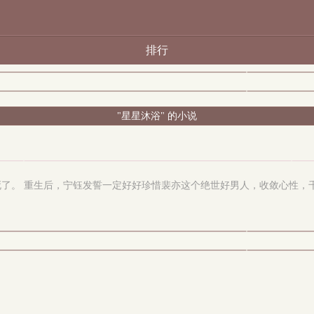
排行
"星星沐浴" 的小说
了。 重生后，宁钰发誓一定好好珍惜裴亦这个绝世好男人，收敛心性，