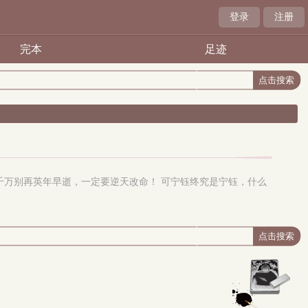
登录
注册
完本
足迹
千万别再英年早逝，一定要逆天改命！ 可宁钰终究是宁钰，什么