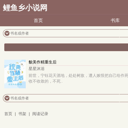
鲤鱼乡小说网
首页
书库
貌美作精重生后
星星沐浴
前世，宁钰花天酒地，处处树敌，遭人嫉恨把自己给作死
收不收敛的，不死..
首页
|
书架
|
阅读记录