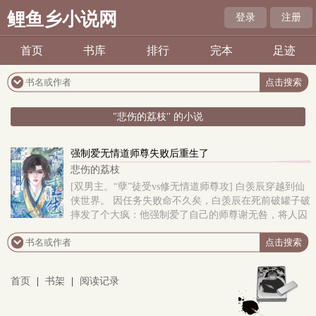
鲤鱼乡小说网
登录
注册
首页
书库
排行
完本
足迹
"悲伤的荔枝" 的小说
强制爱无情道师尊失败后重生了
悲伤的荔枝
[双男主。“孽”徒受vs修无情道师尊攻] 白羡辰穿越到仙
侠世界。 因任务失败命不久矣，白羡辰在死前破罐子破
摔发了个大疯：他强制爱了自己的师尊谢无咎，将人囚
在魔域“朝夕相伴”。 然而谢无咎修的是无情道，被他..
首页
|
书架
|
阅读记录