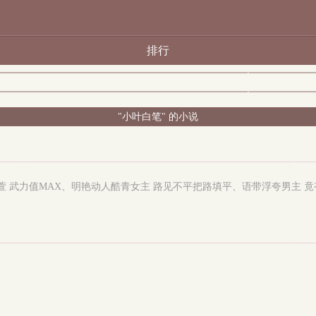
排行
"小叶白笔" 的小说
萱 武力值MAX、明艳动人酷青女主 路见不平把路填平、语带浮夸男主 竟有