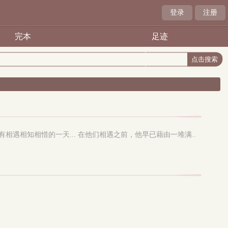
登录
注册
完本
足迹
相遇相知相惜的一天... 在他们相遇之前，他早已藉由一堆满..