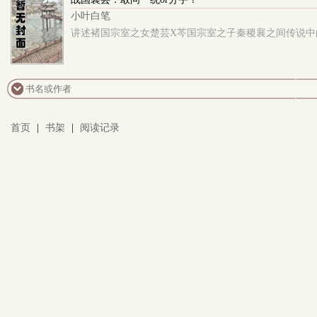
小叶白笔
讲述褚国宗室之女楚芸X芩国宗室之子秦稷襄之间传说中的爱情与&am
首页
|
书架
|
阅读记录