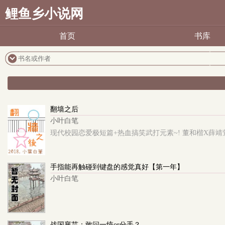
鲤鱼乡小说网
首页
书库
翻墙之后
小叶白笔
现代校园恋爱极短篇+热血搞笑武打元素~! 董和楷X薛靖
手指能再触碰到键盘的感觉真好【第一年】
小叶白笔
战国襄芸：敢问一统or分手？