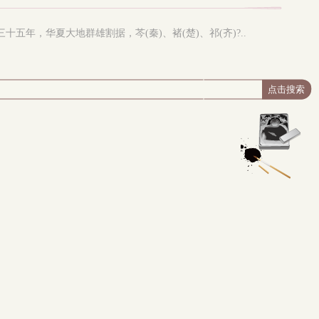
景王三十五年，华夏大地群雄割据，芩(秦)、褚(楚)、祁(齐)?..