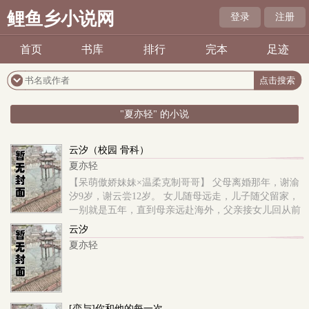
鲤鱼乡小说网
登录
注册
首页
书库
排行
完本
足迹
"夏亦轻" 的小说
云汐（校园 骨科）
夏亦轻
【呆萌傲娇妹妹×温柔克制哥哥】 父母离婚那年，谢渝
汐9岁，谢云尝12岁。 女儿随母远走，儿子随父留家，
一别就是五年，直到母亲远赴海外，父亲接女儿回从前
的家。 重逢那年，谢渝汐14岁，谢云尝17岁。 一切都
云汐
变了。 父亲再婚，家里多了一个继母，和一个17岁的继
夏亦轻
姐。 从前开朗阳光的哥哥，变得冷淡陌生。 一句话概
括：从小一起长大的兄妹，分别多年后，再次相逢。 主
线剧情：妹妹想方设法攻略哥哥。 —————
[恋与]你和他的每一次