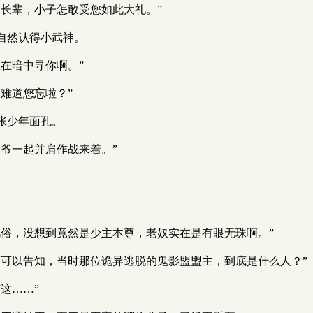
长辈，小子怎敢受您如此大礼。”
自然认得小武神。
在暗中寻你啊。”
难道您忘啦？”
张少年面孔。
爷一起并肩作战来着。”
凡俗，没想到竟然是少主本尊，老奴实在是有眼无珠啊。”
否可以告知，当时那位诡异逃脱的鬼影盟盟主，到底是什么人？”
这……”