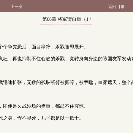
上一章
返回目录
第66章 将军请自重（1 /
4）
个个争先恐后，面目狰狞，杀戮随即展开。
疯狂，再也抑制不住心底的杀戮，竟转身向身边的陈国友军发动
戮迅速扩张，无数的残肢断臂被撕碎，被吞噬，血雾遮天，整个
，即使是久战沙场的樊重，都忍不住震惊。
死之身，悍不畏死，几乎都是以一抵十。