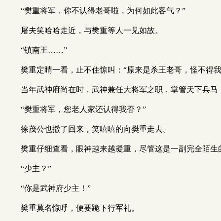
“樊重将军，你不认得老哥啦，为何如此客气？”
屠夫笑哈哈走近，与樊重等人一见如故。
“镇南王……”
樊重定睛一看，止不住惊叫：“原来是杀王老哥，怪不得
当年武神府尚在时，武神兼任大将军之职，掌管天下兵马
“樊重将军，您老人家还认得我否？”
徐茂公也撤了回来，笑嘻嘻的向樊重走去。
樊重仔细查看，眼神越来越凝重，尽管这是一副完全陌生
“少主？”
“你是武神府少主！”
樊重莫名惊呼，便要跪下行军礼。