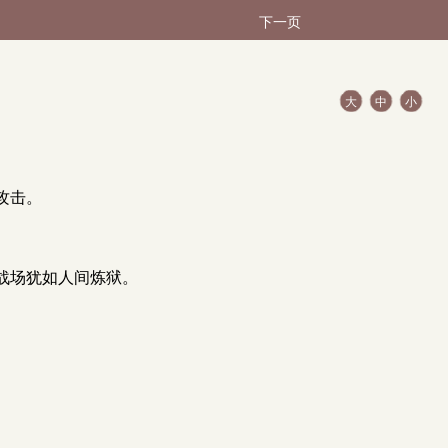
下一页
大
中
小
攻击。
战场犹如人间炼狱。