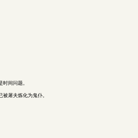
是时间问题。
已被屠夫炼化为鬼仆。