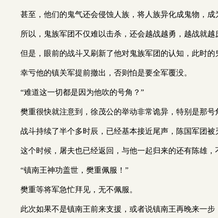
甚至，他们的鬼气还会侵蚀人族，将人族异化成鬼物，成
所以，鬼族军团不仅难以击杀，还会越战越勇，越战就越
但是，眼前的战斗又刷新了他对鬼族军团的认知，此时的
幸亏他的镇关军提前撤出，否则怕是要全军覆没。
“难道这一切都是因为他吹的号角？”
樊重很快就注意到，徐茂公的举动非常诡异，特别是那号
战斗持续了半个多时辰，已经基本接近尾声，陈国军团被
这个时候，屠夫也已经返回，与他一起归来的还有陈雄，
“镇南王神功盖世，樊重佩服！”
樊重等将军急忙拜见，无不佩服。
此次如果不是镇南王前来支援，或者说镇南王再晚来一步