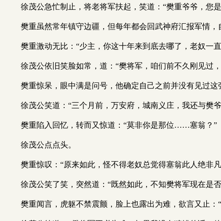
徐茂公急忙制止，将老将军扶起，笑道：“樊重爷爷，您是
樊重虽然常年镇守边疆，但每年都会回武神府汇报军情，
樊重激动无比：“少主，你这十年来到底去哪了，老奴一直
徐茂公依旧笑脸如常，道：“樊将军，咱们前不久刚见过，
樊重惊呆，眼中满是问号，他确定自己之前并没有见过这
徐茂公笑道：“三个月前，万安府，城南义庄，我还与樊爷
樊重陷入回忆，转而又惊道：“莫非你是那位……塞翁？”
徐茂公点点头。
樊重惊叹：“原来如此，怪不得老奴总觉得塞翁此人绝非
徐茂公笑了笑，突然道：“既然如此，不知樊将军现在是
樊重闻言，虎躯不禁震颤，脸上也露出为难，欲言又止：“