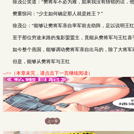
徐茂公笑道：“樊将军不必为难，如果我没有猜错的话，
樊重惊问：“少主如何确定那人就是姓王？”
徐茂公：“能够让樊将军亲自率军前去助阵，足以说明王
至于那位穷途末路的鬼影盟盟主，竟能从樊将军与王红喜
如今整个燕国，能够调动樊将军亲自出马的，除了大将军
但是，能够从樊将军与王红
-->>（本章未完，请点击下一页继续阅读）
上一章