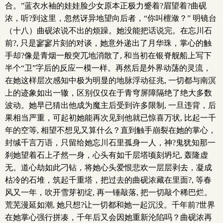
合。”蓝衣水袖的娃娃脸少女原本正极力蹙着?眉望着?曲砚
浓，听?到这里，忽然讶异地望向后者，“你叫檀潋？” 明镜台
（十八）曲砚浓说不出的烦躁。她没能把话说完。在忘川石
前?, 只是寥寥片刻的对谈，她意外递出了月华珠，掌心的触
手却?像是青烟一般突兀地消散了, 和当初在银脊舰船上写下
半个“卫”字后的反应一模一样。再然后是外界动荡的灵流，
在她这样层次感知中极为明显的地脉浮动征兆, 一切都与南溟
上的迹象如出一辙，区别仅仅在于青穹屏障隔绝了绝大多数
波动。她早已猜出他成为魔主后受到许多限制, 一旦违背，后
果相当严重，可起初她能再次见到他就已惊喜万状, 比起一千
年的空等, 相望不想见又算什么？直到触手崩裂在她的掌心，
封缄千言万语，只留给她忘川石里孤身一人，神?鬼犹知那一
刹她望着石上孑然一身，心头有如千层塔顷刻坍圮, 轰隆虚
无。道心劫如此刁钻，将她心头爱恨悲欢一层层剥去，凝成
枯冷的石堆，筑起千重塔，把过去的曲砚浓藏在里面?, 等春
风又一年，吹开雪芽初绽, 再一锤敲落, 把一切敲个稀巴烂。
荒芜漫延如潮, 她只想?让一切都和她一起沉没。千年前?世界
在她掌心强行拼凑，千年后又会因她重新沦陷吗？曲砚浓再
.