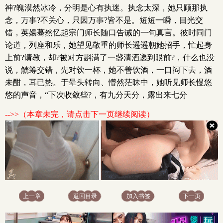
神?魄漠然冰冷，分明是心有执迷。执念太深，她只顾那执
念，万事?不关心，只因万事?皆不是。短短一瞬，目光交
错，英婸蓦然忆起宗门师长随口告诫的一句真言。彼时同门
论道，列座和乐，她望见敬重的师长遥遥朝她招手，忙起身
上前?请教，却?被对方斟满了一盏清酒递到眼前?，什么也没
说，觥筹交错，先对饮一杯，她不善饮酒，一口闷下去，酒
未酣，耳已热。于晕头转向、懵然茫昧中，她听见师长慢悠
悠的声音，“下次收敛些?，有九分天分，露出来七分
-->>（本章未完，请点击下一页继续阅读）
上一章
返回目录
加入书签
下一页