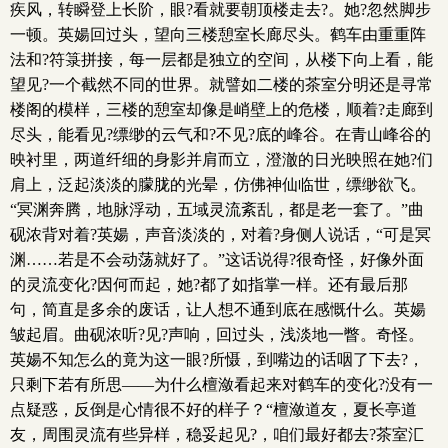
疾风，转瞬登上长阶，眼?看就要朝顶楼走去?。她?忽然脚步
一顿。英婸回过头，望向三楼憩室长廊尽头。鹤车由重重阵
法和?符箓拼接，每一层都是独立的空间，从楼下向上看，能
望见?一个截然不同的世界。就譬如二楼的茶室分明还是寻常
楼阁的模样，三楼的憩室却像是峭壁上的危楼，顺着?走廊到
尽头，能看见?缥缈的云气和?不见?底的峰谷。在青山峰谷的
映衬里，两道纤细的身影并肩而立，澄澈的日光映照在她?们
肩上，泛起淡淡的朦胧的光晕，仿佛神仙临世，缥缈欲飞。
“冥渊奔腾，地脉浮动，五域灵流紊乱，都是老一套了。”曲
砚浓背对着?英婸，声音淡淡的，对着?身侧人说话，“可是冥
渊……若是不会动荡就好了。”这话说得?很奇怪，好像外面
的灵流变化?因何而起，她?都了如指掌一样。还有最后那
句，简直是多余的废话，让人想不通到底在感慨什么。英婸
皱起眉。曲砚浓听?见?声响，回过头，浅淡地一瞥。奇怪。
英婸不知怎么的竟为这一眼?所慑，到嘴边的话咽了下去?，
只剩下若有所思——为什么檀潋看起来对鹤车的变化?没有一
点疑惑，反倒是心情很不好的样子？“檀潋道友，夏长亭道
友，周围灵流有些异样，稳妥起见?，咱们最好都去?茶室汇