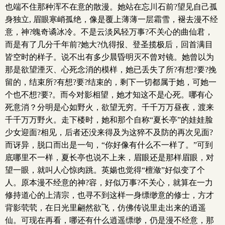
也端不住那种浑不在意的散漫。她站在忘川石前?望见自己孤
身独立, 眉眼寒峭孤绝，像是覆上薄薄一层霜雪，褪去漫不经
意，神?魄奇谲冰冷。不是云淡风轻万事?不关心的曲仙君，
而是有了几分千年前?她大?仇得报、登圣揽极后，回首满目
皆空时的样子。说不出有多少晨昏明灭不曾对镜。她曾以为
那是欲望湮灭、心死念消的模样，她已丢失了所?有想?要?挽
留的，结束所?有想?要?结束的，剩下一切都属于她，可她一
个也不想?要?。而今对影相望，她才知这不是心死。哪有心
死意消？分明是心如野火，欲望无穷。千千万万昼夜，渡来
千千万万野火。走下楼时，她和那个自称“夏长亭”的娃娃脸
少女迎面?相见，后者还没来得及为这猝不及防的再次见面?
而讶异，脱口而出是一句，“你好像有什么不一样了。”可到
底哪里不一样，夏长亭也说不上来，眉眼还是那样眉眼，对
望一眼，就叫人心惊肉跳。英婸也觉得“檀潋”好似变了个
人。原本漫不经意的神?容，好似万事?不关心，就算在一力
修持道心的上清宗，也寻不到这样一身缥缈意的修士，方才
背影茕茕，在日光里翩然欲飞，仿佛传说里走出来的逍遥
仙。可现在再看，哪还有什么逍遥缥缈，仍是漫不经意，那