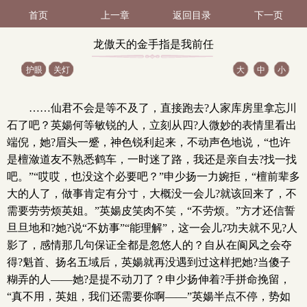
首页
上一章
返回目录
下一页
龙傲天的金手指是我前任
护眼
关灯
大
中
小
第104（1 / 3）
……仙君不会是等不及了，直接跑去?人家库房里拿忘川
石了吧？英婸何等敏锐的人，立刻从四?人微妙的表情里看出
端倪，她?眉头一蹙，神色锐利起来，不动声色地说，“也许
是檀潋道友不熟悉鹤车，一时迷了路，我还是亲自去?找一找
吧。”“哎哎，也没这个必要吧？”申少扬一力婉拒，“檀前辈多
大的人了，做事肯定有分寸，大概没一会儿?就该回来了，不
需要劳劳烦英姐。”英婸皮笑肉不笑，“不劳烦。”方才还信誓
旦旦地和?她?说“不妨事”“能理解”，这一会儿?功夫就不见?人
影了，感情那几句保证全都是忽悠人的？自从在阆风之会夺
得?魁首、扬名五域后，英婸就再没遇到过这样把她?当傻子
糊弄的人——她?是提不动刀了？申少扬伸着?手拼命挽留，
“真不用，英姐，我们还需要你啊——”英婸半点不停，势如