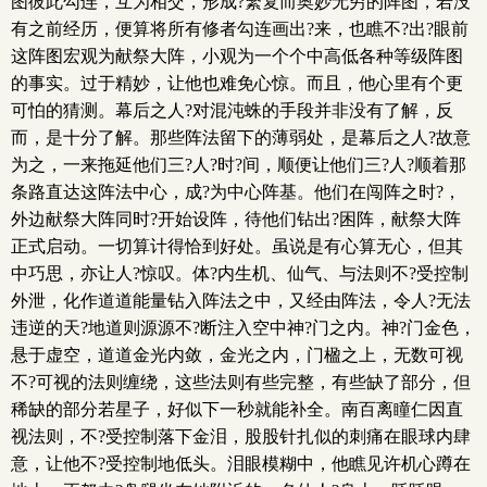
图彼此勾连，互为相交，形成?繁复而奥妙无穷的阵图，若没
有之前经历，便算将所有修者勾连画出?来，也瞧不?出?眼前
这阵图宏观为献祭大阵，小观为一个个中高低各种等级阵图
的事实。过于精妙，让他也难免心惊。而且，他心里有个更
可怕的猜测。幕后之人?对混沌蛛的手段并非没有了解，反
而，是十分了解。那些阵法留下的薄弱处，是幕后之人?故意
为之，一来拖延他们三?人?时?间，顺便让他们三?人?顺着那
条路直达这阵法中心，成?为中心阵基。他们在闯阵之时?，
外边献祭大阵同时?开始设阵，待他们钻出?困阵，献祭大阵
正式启动。一切算计得恰到好处。虽说是有心算无心，但其
中巧思，亦让人?惊叹。体?内生机、仙气、与法则不?受控制
外泄，化作道道能量钻入阵法之中，又经由阵法，令人?无法
违逆的天?地道则源源不?断注入空中神?门之内。神?门金色，
悬于虚空，道道金光内敛，金光之内，门楹之上，无数可视
不?可视的法则缠绕，这些法则有些完整，有些缺了部分，但
稀缺的部分若星子，好似下一秒就能补全。南百离瞳仁因直
视法则，不?受控制落下金泪，股股针扎似的刺痛在眼球内肆
意，让他不?受控制地低头。泪眼模糊中，他瞧见许机心蹲在