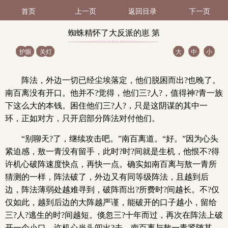
首页
上一页
返回目录
下一页
蜘蛛精怀了大反派的崽 第
护眼
关灯
大
中
小
280（2 / 3）
阵法，外边一切已经尘埃落定，他们脱困而出?也晚了。
南百离没有开口。他并不?觉得，他们三?人?，值得神?青一族
下这么大的本钱。困住他们三?人?，只是这阴谋的其中一
环，正如对方，只开启部分阵法对付他们。
“别聊天?了，继续攻击吧。”南百离道。“好。”因为心头
紧迫感，敖一青没有留手，此时?时?间就是生机，他恨不?得
许机心破阵速度快点，再快一点。确实如南百离与敖一青所
猜测的一样，阵法破了，外边又有同等级阵法，且越到后
边，阵法薄弱处越难寻到，破阵而出?所费时?间越长。不?仅
仅如此，越到后边的大阵越严谨，能破开的口子越小，留给
三?人?逃生的时?间越短。倏忽三?十年而过，再次在阵法上破
开一个小口，许机心当头闯出?去，南百离与敖一青紧随其