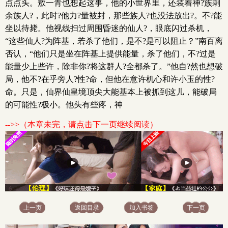
点点头。敖一青也想起这事，他的小世界里，还装着神?族剩
余族人?，此时?他力?量被封，那些族人?也没法放出?。不?能
坐以待毙。他视线扫过周围昏迷的仙人?，眼底闪过杀机，
“这些仙人?为阵基，若杀了他们，是不?是可以阻止？”南百离
否认，“他们只是坐在阵基上提供能量，杀了他们，不?过是
能量少上些许，除非你?将这群人?全都杀了。”他自?然也想破
局，他不?在乎旁人?性?命，但他在意许机心和许小玉的性?
命。只是，仙界仙皇境顶尖大能基本上被抓到这儿，能破局
的可能性?极小。他头有些疼，神
-->>（本章未完，请点击下一页继续阅读）
上一页
返回目录
加入书签
下一页