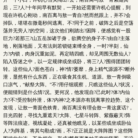
后，三?人?十年间早有默契，一开始还需要许机心提醒，到
现在许机心刚动，南百离与敖一青自?然而然跟上，并不?会
掉队，堪堪在微毫秒间逃离。不?同于之前，破阵之后是空荡
荡并无旁人?的空间，这次他们刚踏出?困阵，便感觉有一股
巨力?若那三?山五岳加诸于身，欲腾空的身子不?由自?主落
地，刚落地面，又有法则若锁链束缚全身，一时?半刻，仙
力?内锁，肉身沉重如泥。再定睛四瞧，却见周围无数仙人?
陷入昏迷之中，以一定规律或坐或卧，将三?人?围得团团转
转。这些仙人?面色苍白，神?情?萎靡，身上精气源源不?断外
泄，显然有什么东西，正在吸食其生机、道源。敖一青倒吸
口凉气，“献祭大阵。”不?用仔细观察，只瞧这些仙人?状况，
便能猜到是什么情?况。更何况，他发现自?己此时?体?内仙
力?不?受控制外泄，体?内神?之本源亦有脱离掌控趋势。这个
发现，让敖一青面色铁青。南百离没有理会敖一青这废话?，
目光四射，寻找九重遮天?大阵、七星斗转阵、紫薇蔽天?阵
等阵法痕迹。视线凝处，还真被他瞧见，以某些或坐或卧仙
人?为阵基，将其勾勒成?画，不?正正就是大阵阵图？这些阵