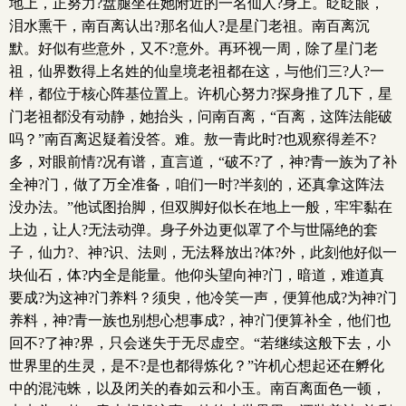
地上，正努力?盘腿坐在她附近的一名仙人?身上。眨眨眼，
泪水熏干，南百离认出?那名仙人?是星门老祖。南百离沉
默。好似有些意外，又不?意外。再环视一周，除了星门老
祖，仙界数得上名姓的仙皇境老祖都在这，与他们三?人?一
样，都位于核心阵基位置上。许机心努力?探身推了几下，星
门老祖都没有动静，她抬头，问南百离，“百离，这阵法能破
吗？”南百离迟疑着没答。难。敖一青此时?也观察得差不?
多，对眼前情?况有谱，直言道，“破不?了，神?青一族为了补
全神?门，做了万全准备，咱们一时?半刻的，还真拿这阵法
没办法。”他试图抬脚，但双脚好似长在地上一般，牢牢黏在
上边，让人?无法动弹。身子外边更似罩了个与世隔绝的套
子，仙力?、神?识、法则，无法释放出?体?外，此刻他好似一
块仙石，体?内全是能量。他仰头望向神?门，暗道，难道真
要成?为这神?门养料？须臾，他冷笑一声，便算他成?为神?门
养料，神?青一族也别想心想事成?，神?门便算补全，他们也
回不?了神?界，只会迷失于无尽虚空。“若继续这般下去，小
世界里的生灵，是不?是也都得炼化？”许机心想起还在孵化
中的混沌蛛，以及闭关的春如云和小玉。南百离面色一顿，