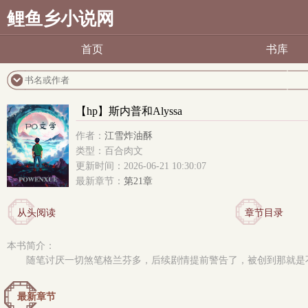
鲤鱼乡小说网
首页
书库
【hp】斯内普和Alyssa
作者：
江雪炸油酥
类型：百合肉文
更新时间：2026-06-21 10:30:07
最新章节：
第21章
从头阅读
章节目录
本书简介：
随笔讨厌一切煞笔格兰芬多，后续剧情提前警告了，被创到那就是
最新章节