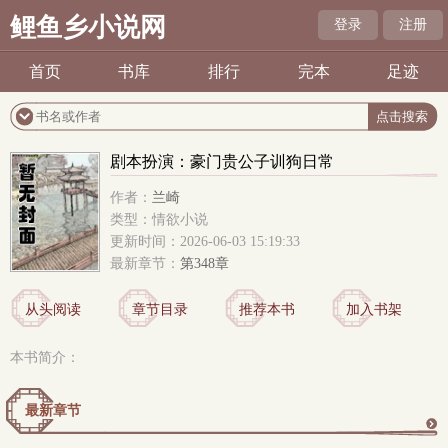
鲤鱼乡小说网
登录
注册
首页
书库
排行
完本
足迹
剧本扮演：豪门贵公子训狗日常
作者：
兰崎
类型：情欲小说
更新时间：2026-06-03 15:19:33
最新章节：
第348章
从头阅读
章节目录
推荐本书
加入书架
本书简介：
最新章节
更