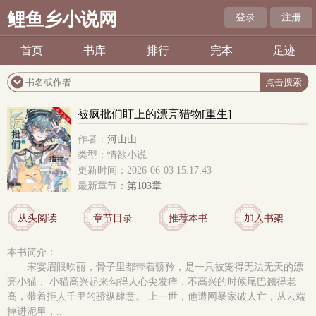
鲤鱼乡小说网
登录
注册
首页
书库
排行
完本
足迹
被疯批们盯上的漂亮猎物[重生]
作者：
河山山
类型：情欲小说
更新时间：2026-06-03 15:17:43
最新章节：
第103章
从头阅读
章节目录
推荐本书
加入书架
本书简介：
宋宴眉眼昳丽，骨子里都带着骄矜，是一只被宠得无法无天的漂
亮小猫， 小猫高兴起来勾得人心尖发痒，不高兴的时候尾巴翘得老
高，带着拒人千里的骄纵肆意。 上一世，他遭网暴家破人亡，从云端
摔进泥里，..