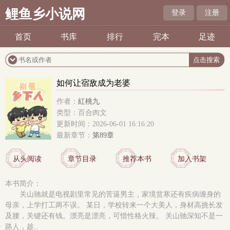
鲤鱼乡小说网
登录
注册
首页
书库
排行
完本
足迹
如何让宿敌成为老婆
作者：
紅桃九
类型：百合肉文
更新时间：2026-06-01 16:16:20
最新章节：
第89章
从头阅读
章节目录
推荐本书
加入书架
本书简介：
关山驰就是电视剧里常见的苦逼男主，家境贫寒还有疾病缠身的
母亲，上学打工两不误。 某日，学校转来一个大美人，身材高挑长发
及腰，关键还有钱。漂亮是漂亮，可惜性格火辣。 关山驰深知不是一
路人，趁..