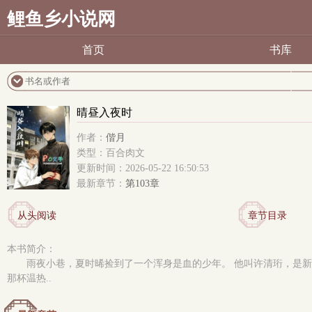
鲤鱼乡小说网
首页
书库
晴昼入夜时
作者：
偕月
类型：百合肉文
更新时间：2026-05-22 16:50:53
最新章节：
第103章
从头阅读
章节目录
本书简介：
雨夜小巷，夏时晞捡到了一个浑身是血的少年。 他叫许清珩，是
那杯温热..