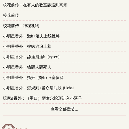
校花前传：在有人的教室舔逼到高潮
多
校花前传
校花前传：神秘礼物
小明星番外：激h+姐夫上线挑衅
小明星番外：被疯狗追上惹
小明星番外：舔逼扇逼h（rysex）
小明星番外：钱砸人砸死人
小明星番外：指奸（微h）+塞资源
小明星番外：潜规则+当众扇屁股 ji1ehai
玩家if番外：（重口）萨麦尔蛇形进入小逼子
查看全部章节...