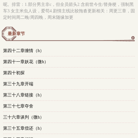
呢。排雷：1.部分男主非c，但全员箭头2.含前世今生/替身梗，强制黑
车3.女主米虫人设，爱苟4.剧情主线比较拖沓更新相关：周更三章，固
定时间周二晚/周四晚，周末随缘加更
最新章节
更
第四十二章缠情（h）
多
第四十一章妖花（微h）
第四十初探
第三十九章开端
第三十八章链接（h）
第三十七章夺舍
三十六章谈判（微h）
第三十五章偿还（h）