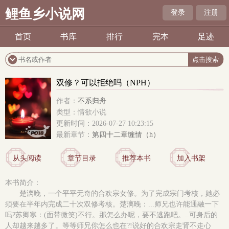
鲤鱼乡小说网
登录
注册
首页
书库
排行
完本
足迹
双修？可以拒绝吗（NPH）
作者：
不系归舟
类型：情欲小说
更新时间：2026-07-27 10:23:15
最新章节：
第四十二章缠情（h）
从头阅读
章节目录
推荐本书
加入书架
本书简介：
楚漓晚，一个平平无奇的合欢宗女修。为了完成宗门考核，她必
须要在半年内完成二十次双修考核。楚漓晚：...师兄也许能通融一下
吗?苏卿寒：(面带微笑)不行。那怎么办呢，要不逃跑吧。..可身后的
人却越来越多了。等等师兄你怎么也在?!说好的合欢宗走肾不走心