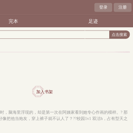
登录
注册
完本
足迹
加入书架
欲时，脑海里浮现的，却是第一次在阿姨家看到她专心作画的模样。? 那
像把他当炮友，穿上裤子就不认人了？??校园1v1 双洁h，占有型天之