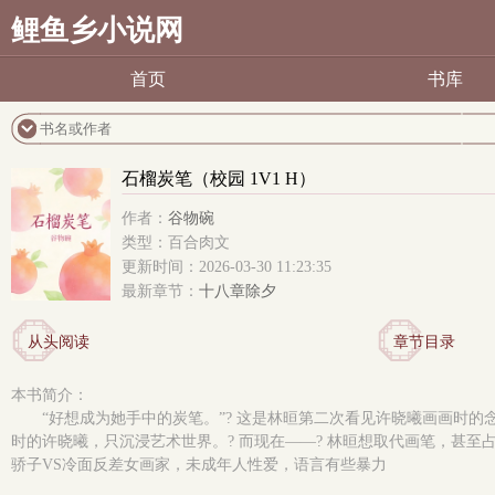
鲤鱼乡小说网
首页
书库
石榴炭笔（校园 1V1 H）
作者：
谷物碗
类型：百合肉文
更新时间：2026-03-30 11:23:35
最新章节：
十八章除夕
从头阅读
章节目录
本书简介：
“好想成为她手中的炭笔。”? 这是林晅第二次看见许晓曦画画时
时的许晓曦，只沉浸艺术世界。? 而现在——? 林晅想取代画笔，甚至
骄子VS冷面反差女画家，未成年人性爱，语言有些暴力