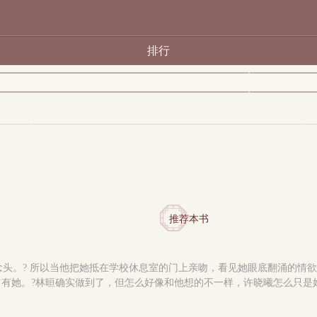
排行
推荐本书
的念头。? 所以当他把她抵在学校休息室的门上亲吻，看见她眼底翻涌的情
占有她。?林晅确实做到了，但怎么好像和他想的不一样，许晓曦怎么只是好