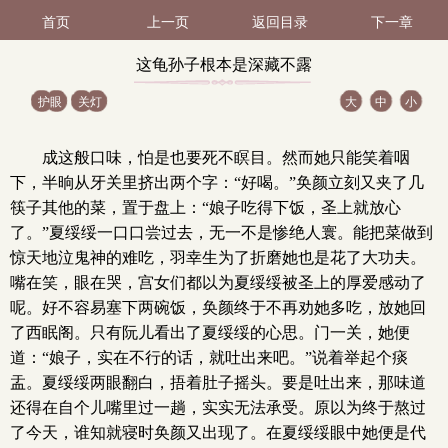
首页
上一页
返回目录
下一章
这龟孙子根本是深藏不露
护眼
关灯
大
中
小
一身房中绝技只作（2 /
成这般口味，怕是也要死不瞑目。然而她只能笑着咽
2）
下，半晌从牙关里挤出两个字：“好喝。”奂颜立刻又夹了几
筷子其他的菜，置于盘上：“娘子吃得下饭，圣上就放心
了。”夏绥绥一口口尝过去，无一不是惨绝人寰。能把菜做到
惊天地泣鬼神的难吃，羽幸生为了折磨她也是花了大功夫。
嘴在笑，眼在哭，宫女们都以为夏绥绥被圣上的厚爱感动了
呢。好不容易塞下两碗饭，奂颜终于不再劝她多吃，放她回
了西眠阁。只有阮儿看出了夏绥绥的心思。门一关，她便
道：“娘子，实在不行的话，就吐出来吧。”说着举起个痰
盂。夏绥绥两眼翻白，捂着肚子摇头。要是吐出来，那味道
还得在自个儿嘴里过一趟，实实无法承受。原以为终于熬过
了今天，谁知就寝时奂颜又出现了。在夏绥绥眼中她便是代