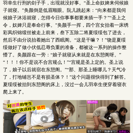
羽幸生行刑的刽子手，出现就没好事。“圣上命奴婢来伺候娘
子就寝。”奂颜倒是低眉顺眼。阮儿跳起来：“向来都是我伺
候娘子沐浴就寝，怎得今日你事事都要来插一手？”“圣上之
令，奴婢只是奉命行事。”奂颜手一挥，四个宫女抬着一床绣
彩凤织锦缎丝被走上前来，叁下五除二将夏绥绥包了进去，
然后不由分说抬着她出了西眠阁。“这是干嘛？！”饶是夏绥
绥做好了做小伏低忍辱负重的准备，都被这一系列的操作整
懵了。奂颜跟在一旁：“娘子就寝从来就是在东憩阁呀。”
“！！！你不是说不合宫规么！”“宫规是圣上定的。圣上说
了，娘子以后就宿在东憩阁。”“那、那圣上睡哪儿？天气冷
了，打地铺岂不是有损圣体？！”这个问题很快得到了解答。
夏绥绥被抬到东憩阁的床上，没过一会儿羽幸生便穿着寝衣
爬上来了。