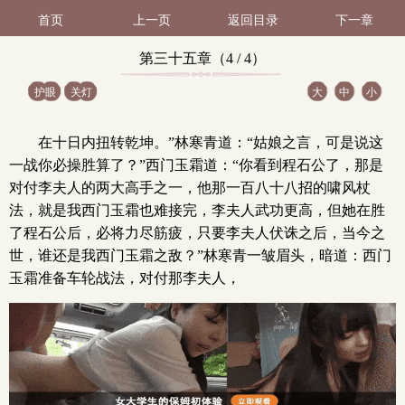
首页
上一页
返回目录
下一章
第三十五章（4 / 4）
护眼
关灯
大
中
小
在十日内扭转乾坤。”林寒青道：“姑娘之言，可是说这
一战你必操胜算了？”西门玉霜道：“你看到程石公了，那是
对付李夫人的两大高手之一，他那一百八十八招的啸风杖
法，就是我西门玉霜也难接完，李夫人武功更高，但她在胜
了程石公后，必将力尽筋疲，只要李夫人伏诛之后，当今之
世，谁还是我西门玉霜之敌？”林寒青一皱眉头，暗道：西门
玉霜准备车轮战法，对付那李夫人，