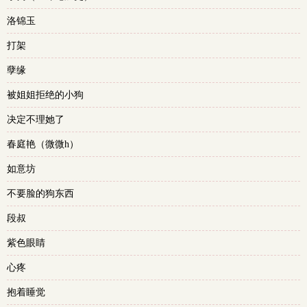
洛锦玉
打架
孽缘
被姐姐拒绝的小狗
决定不理她了
春庭艳（微微h）
如意坊
不要脸的狗东西
段叔
紫色眼睛
心疼
抱着睡觉