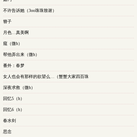
不许告诉她（3oo珠珠致谢）
簪子
月色…真美啊
窥（微h）
帮他弄出来（微h）
番外：春梦
女人也会有那样的欲望么…（蟹蟹大家四百珠
深夜求救（微h）
回忆5（h）
回忆6（h）
春水剑
思念