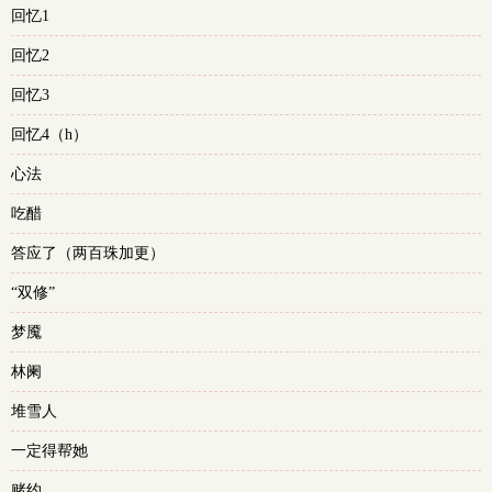
回忆1
回忆2
回忆3
回忆4（h）
心法
吃醋
答应了（两百珠加更）
“双修”
梦魇
林阑
堆雪人
一定得帮她
赌约