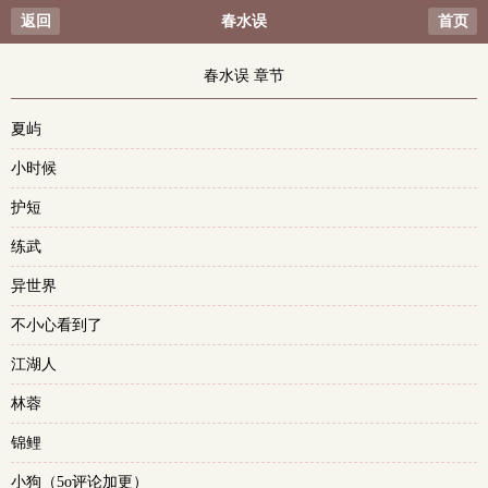
返回
春水误
首页
春水误 章节
夏屿
小时候
护短
练武
异世界
不小心看到了
江湖人
林蓉
锦鲤
小狗（5o评论加更）