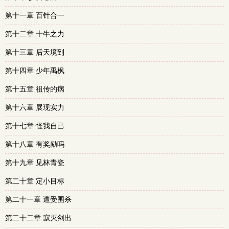
第十一章 百针合一
第十二章 十牛之力
第十三章 后天境到
第十四章 少年禹枫
第十五章 祖传的病
第十六章 展现实力
第十七章 怪我自己
第十八章 有奖励吗
第十九章 见林青瓷
第二十章 定小目标
第二十一章 遭受围杀
第二十二章 寂灭剑出