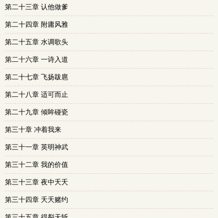
第二十三章 认他做爹
第二十四章 附庸风雅
第二十五章 水调歌头
第二十六章 一诗入道
第二十七章 飞扬跋扈
第二十八章 适可而止
第二十九章 倾眸碰瓷
第三十章 冲着我来
第三十一章 英明神武
第三十二章 我的价值
第三十三章 夜中夭夭
第三十四章 夭夭赌约
第三十五章 得裂天斩